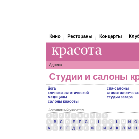
Кино
Рестораны
Концерты
Клу
красота
Адреса
Студии и салоны к
йога
спа-салоны
клиники эстетической
стоматологическ
медицины
студии загара
салоны красоты
Алфавитный указатель
0
1
2
3
4
5
6
7
8
9
A
B
C
D
E
F
G
H
I
J
K
L
M
N
O
А
Б
В
Г
Д
Е
Ё
Ж
З
И
Й
К
Л
М
Н