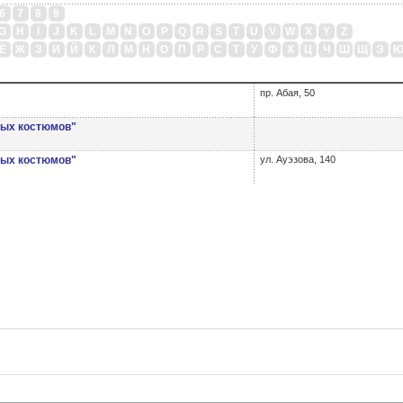
6
7
8
9
G
H
I
J
K
L
M
N
O
P
Q
R
S
T
U
V
W
X
Y
Z
Ё
Ж
З
И
Й
К
Л
М
Н
О
П
Р
С
Т
У
Ф
Х
Ц
Ч
Ш
Щ
Э
пр. Абая, 50
ных костюмов"
ных костюмов"
ул. Ауэзова, 140