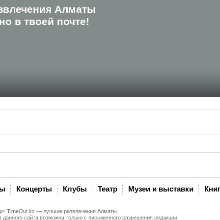
звлечения Алматы
о в твоей почте!
ны
Концерты
Клубы
Театр
Музеи и выставки
Кни
g»:
TimeOut.kz
— лучшие развлечения Алматы.
 данного сайта возможна только с письменного разрешения редакции.