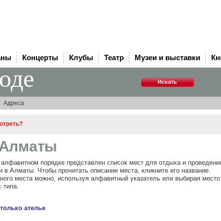
аны
Концерты
Клубы
Театр
Музеи и выставки
Кн
роде
Адреса
мотреть?
 Алматы
в алфавитном порядке представлен список мест для отдыха и проведени
 в Алматы. Чтобы прочитать описание места, кликните его название.
жного места можно, используя алфавитный указатель или выбирая место
 типа.
 только ателье