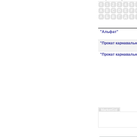
0
1
2
3
4
5
A
B
C
D
E
F
А
Б
В
Г
Д
Е
"Альфат"
"Прокат карнаваль
"Прокат карнаваль
MarketGid