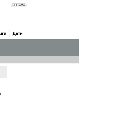
иги
Дети
я