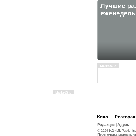
Лучшие ра
eженедельн
MarketGid
MarketGid
Кино
Рестора
Редакция
|
Адрес
© 2026 ИД «ML Publishin
Перепечатка материалов