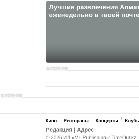
Лучшие развлечения Алма
eженедельно в твоей почте
MarketGid
MarketGid
Кино
Рестораны
Концерты
Клуб
Редакция
|
Адрес
© 2026 ИД «ML Publishing»:
TimeOut.kz
—