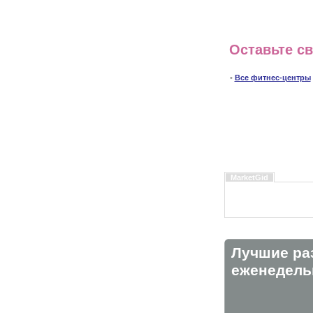
Оставьте с
•
Все фитнес-центры
MarketGid
Лучшие ра
eженедельн