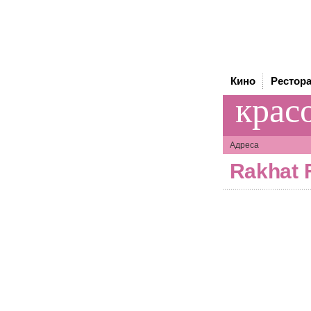
Кино
Рестор
крас
Адреса
Rakhat 