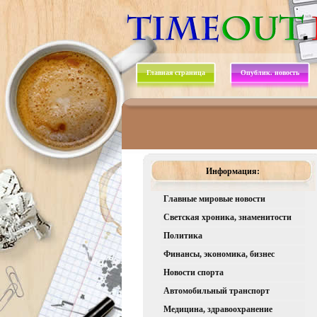
Главная страница
Опублик. новость
Информация:
Главные мировые новости
Светская хроника, знаменитости
Политика
Финансы, экономика, бизнес
Новости спорта
Автомобильный транспорт
Медицина, здравоохранение