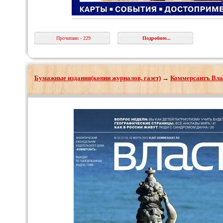
Прочитано - 229
Подробнее...
Бумажные издания(копии журналов, газет)
→
Коммерсантъ Вла