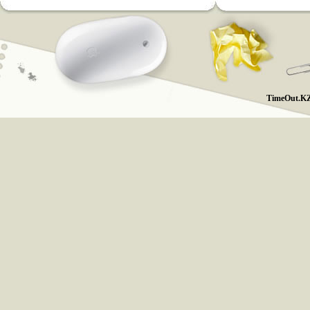
TimeOut.KZ