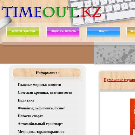
Главная страница
Опублик. новость
Поиск
Нап
Информация:
Бумажные издани
Главные мировые новости
Светская хроника, знаменитости
Политика
Финансы, экономика, бизнес
Новости спорта
Автомобильный транспорт
Медицина, здравоохранение