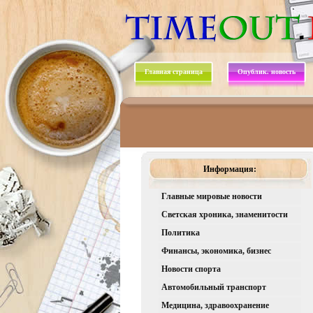
Главная страница
Опублик. новость
Информация:
Главные мировые новости
Светская хроника, знаменитости
Политика
Финансы, экономика, бизнес
Новости спорта
Автомобильный транспорт
Медицина, здравоохранение