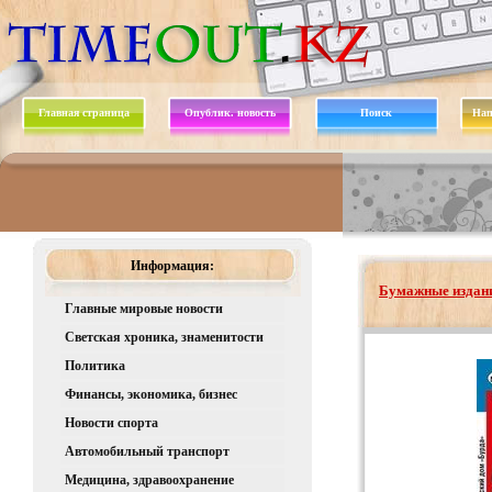
Главная страница
Опублик. новость
Поиск
Нап
Информация:
Бумажные издани
Главные мировые новости
Светская хроника, знаменитости
Политика
Финансы, экономика, бизнес
Новости спорта
Автомобильный транспорт
Медицина, здравоохранение