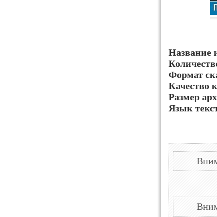
Название 
Количеств
Формат ск
Качество 
Размер арх
Язык текс
Вним
Вним