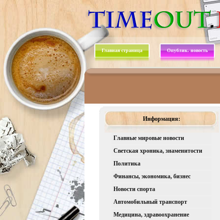
Главная страница
Опублик. новость
Информация:
Главные мировые новости
Светская хроника, знаменитости
Политика
Финансы, экономика, бизнес
Новости спорта
Автомобильный транспорт
Медицина, здравоохранение