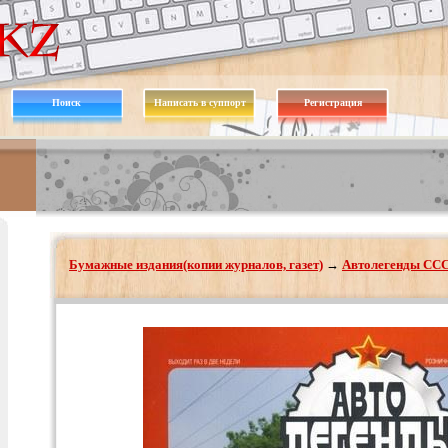
Поиск
Написать в суппорт
Регистрация
Бумажные издания(копии журналов, газет)
→
Автолегенды ССС