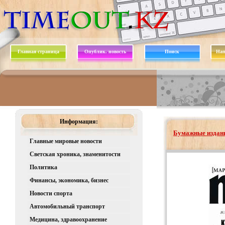
Главная страница
Опублик. новость
Поиск
Нап
Информация:
Бумажные издани
Главные мировые новости
Светская хроника, знаменитости
Политика
Финансы, экономика, бизнес
Новости спорта
Автомобильный транспорт
Медицина, здравоохранение