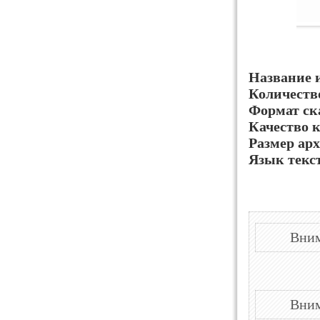
Название 
Количеств
Формат ск
Качество 
Размер арх
Язык текс
Вним
Вним