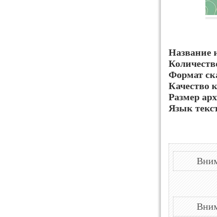
Название 
Количеств
Формат ск
Качество 
Размер арх
Язык текс
Вним
Вним