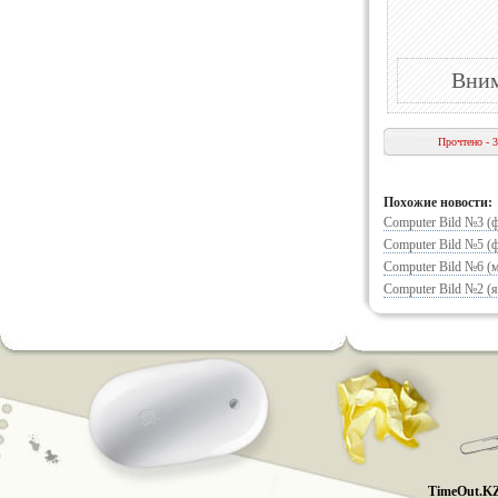
Вним
Прочтено - 
Похожие новости:
Computer Bild №3 (
Computer Bild №5 (
Computer Bild №6 (
Computer Bild №2 (я
TimeOut.KZ