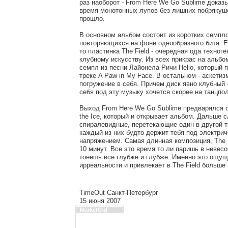
раз наоборот - From Here We Go Sublime доказы
время монотонных лупов без лишних побрякуш
прошло.
В основном альбом состоит из коротких семпло
повторяющихся на фоне однообразного бита. Е
то пластинка The Field - очередная ода техног
клубному искусству. Из всех прикрас на альбо
семпл из песни Лайонела Ричи Hello, который 
треке A Paw in My Face. В остальном - аскетиз
погружение в себя. Причем диск явно клубный 
себя под эту музыку хочется скорее на танцпо
Выход From Here We Go Sublime предварялся 
the Ice, который и открывает альбом. Дальше 
спиралевидные, перетекающие один в другой тр
каждый из них будто держит тебя под электри
напряжением. Самая длинная композиция, The 
10 минут. Все это время то ли паришь в невесо
тонешь все глубже и глубже. Именно это ощу
ирреальности и привлекает в The Field больше 
TimeOut Санкт-Петербург
15 июня 2007
MarketGid