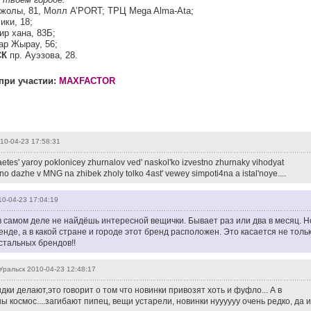
жолы, 81, Молл A’PORT; ТРЦ Mega Alma-Ata;
ики, 18;
р хана, 83Б;
ар Жырау, 56;
СК
пр. Ауэзова, 28.
при участии:
MAXFACTOR
10-04-23 17:58:31
etes' yaroy poklonicey zhurnalov ved' naskol'ko izvestno zhurnaky vihodyat
lno dazhe v MNG na zhibek zholy tolko 4ast' vewey simpoti4na a istal'noye....
10-04-23 17:04:19
 самом деле не найдёшь интересной вещички. Бывает раз или два в месяц. Н
енде, а в какой стране и городе этот бренд расположен. Это касается не толь
стальных брендов!!
Уральск
2010-04-23 12:48:17
дки делают,это говорит о том что новинки привозят хоть и фуфло... А в
ы космос....загибают пипец, вещи устарели, новинки нуууууу очень редко, да и