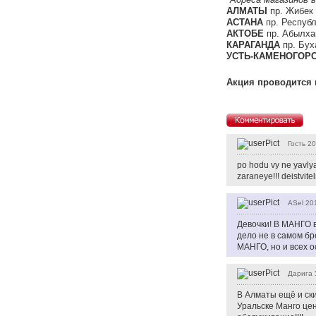
АЛМАТЫ
пр. Жибек 
АСТАНА
пр. Республ
АКТОБЕ
пр. Абылхаи
КАРАГАНДА
пр. Бух
УСТЬ-КАМЕНОГОР
Акция проводится 
Гость
20
po hodu vy ne yavlya
zaraneye!!! deistvite
ASel
20
Девочки! В МАНГО в
дело не в самом бр
МАНГО, но и всех о
Дарига 
В Алматы ещё и ски
Уральске Манго цен