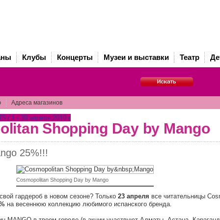
аны
Клубы
Концерты
Музеи и выставки
Театр
Де
ю
Адреса магазинов
 / 1 - 30 апреля 2010 г
litan Shopping Day by Mango
ngo 25%!!!
Cosmopolitan Shopping Day by Mango
свой гардероб в новом сезоне? Только
23 апреля
все читательницы Co
5%
на весеннюю коллекцию любимого испанского бренда.
ин MANGO в твоем городе (в акции участвуют Алматы, Астана, Караганд