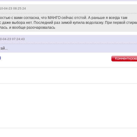
10-04-23 08:25:24
ностью с вами согласна, что МАНГО сейчас отстой. А раньше я всегда там
с даже выбора нет. Последний раз зимой купила водолазку. При первой стирк
лась. и вообще разочаровалась
0-04-23 07:24:43
ай...
)