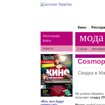
Кино
Рестор
мода
Регистрация
Войти
Алматы
Статьи
Интервь
Time Out Алматы №75
Cosmopo
Скидка в Ma
Не успела обновить 
получают
скидку 2
«Все, все будут
смеяться!»
Место:
любой магаз