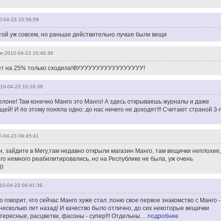
0-04-23 10:56:59
стой уж совсем, но раньше действительно лучше были вещи
пп
2010-04-23 10:46:36
нет на 25% только сходила!ФУУУУУУУУУУУУУУУУУ!
10-04-23 10:16:39
лоне! Там конечно Манго это Манго! А здесь открываешь журналы и даже
щей! И по этому поняла одно: до нас ничего не доходят!!! Считают страной 3-
0-04-23 09:45:41
и, зайдите в Мегу,там недавно открыли магазин Манго, там вещички неплохие,
го немного реабилитировались, но на Республике не была, уж очень
))
10-04-23 09:41:39
о говорит, что сейчас Манго хуже стал..поню свое первое знакомство с Манго -
несколько лет назад! И качество было отлично, до сих некоторые вещички
тересные, расцветки, фасоны - супер!!! Отдельны…
подробнее