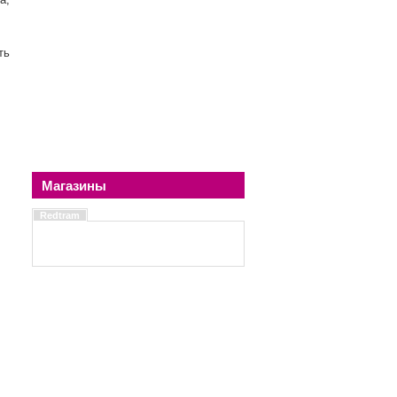
ть
Магазины
Redtram