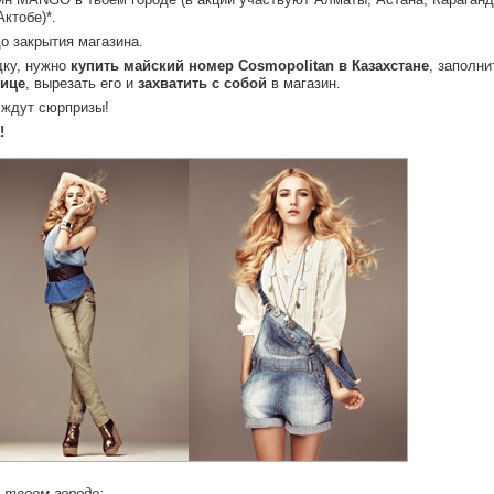
ктобе)*.
о закрытия магазина.
дку, нужно
купить майский номер Cosmopolitan в Казахстане
, заполни
нице
, вырезать его и
захватить с собой
в магазин.
 ждут сюрпризы!
!
 твоем городе: