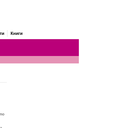
ти
Книги
smo
а,