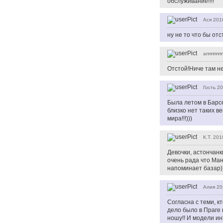
обслуживание!!!!
Ася
201
ну не то что бы от
апппппп
Отстой!Ниче там 
Гость
20
Была летом в Барсе
близко нет таких ве
мира!!!)))
К.Т.
201
Девочки, астончанк
очень рада что Ман
напоминает базар)
Алия
20
Согласна с теми, кт
дело было в Праге 
ношу!! И модели ин