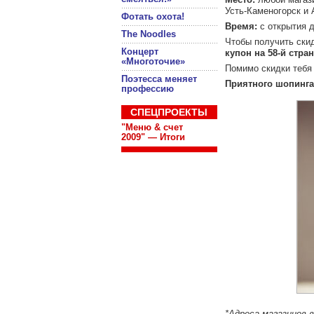
Усть-Каменогорск и А
Фотать охота!
Время:
с открытия д
The Noodles
Чтобы получить ски
Концерт
купон на 58-й стра
«Многоточие»
Помимо скидки тебя
Поэтесса меняет
Приятного шопинга
профессию
СПЕЦПРОЕКТЫ
"Меню & счет
2009" — Итоги
*Адреса магазинов в