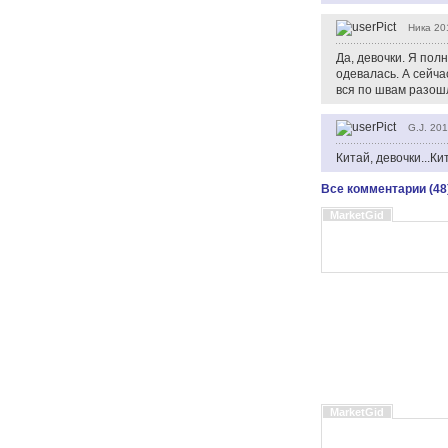
Ника
20
Да, девочки. Я пол
одевалась. А сейча
вся по швам разош
G.J.
201
Китай, девочки...Кит
Все комментарии (48
MarketGid
MarketGid