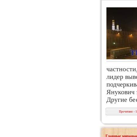
частности
лидер выв
подчеркив
Янукович 
Другие б
Прочитано - 
Главные мировые