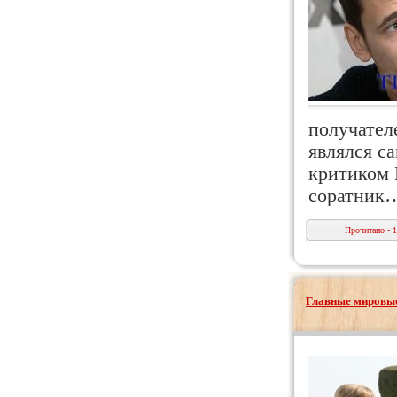
получател
являлся с
критиком 
соратник
Прочитано - 
Главные мировые