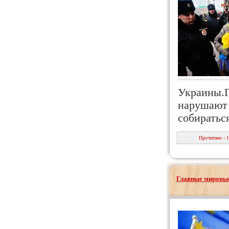
Украины.П
нарушают 
собиратьс
Прочитано - 
Главные мировые