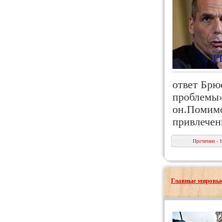
ответ Брю
проблемы»
он.Помимо
привлече
Прочитано - 
Главные мировые