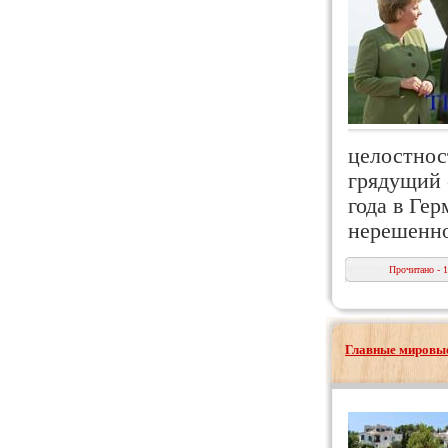
целостнос
грядущий 
года в Ге
нерешенно
Прочитано - 
Главные мировые