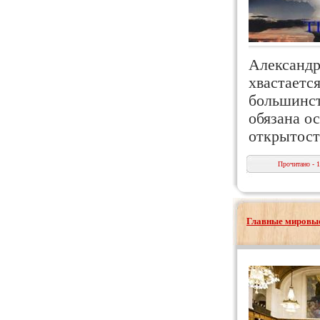
Александр
хвастаетс
большинст
обязана ос
открытос
Прочитано - 
Главные мировые