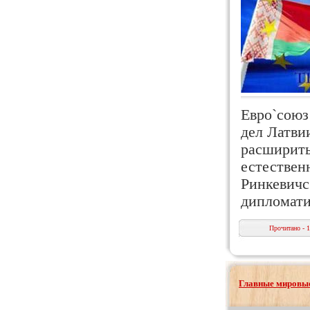
Евро`союз
дел Латви
расширить 
естествен
Ринкевичс
дипломат
Прочитано - 
Главные мировые