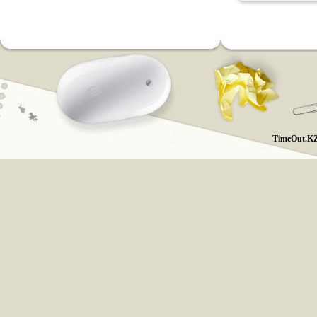
TimeOut.KZ