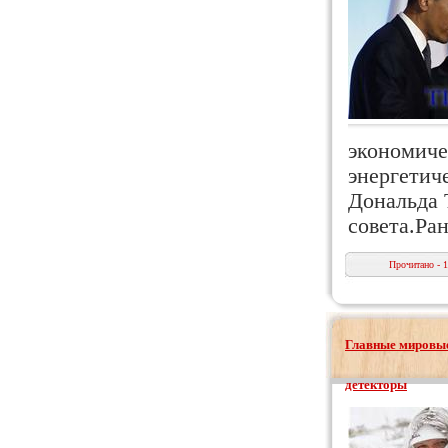
экономиче
энергетич
Дональда 
совета.Ра
Прочитано - 
Главные мировые
детекторы