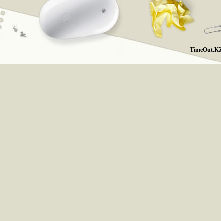
TimeOut.KZ