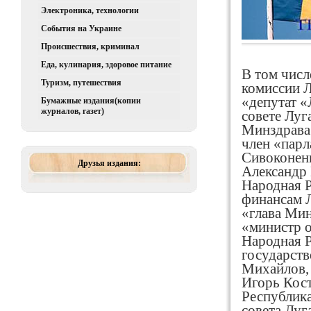
Электроника, технологии
События на Украине
Происшествия, криминал
Еда, кулинария, здоровое питание
В том числ
Туризм, путешествия
комиссии Л
«депутат «
Бумажные издания(копии
журналов, газет)
совете Луг
Минздрава 
член «пар
Сивоконенк
Друзья издания:
Александр
Народная Р
финансам 
«глава Мин
«министр о
Народная Р
государств
Михайлов,
Игорь Кост
Республика
совета Луг