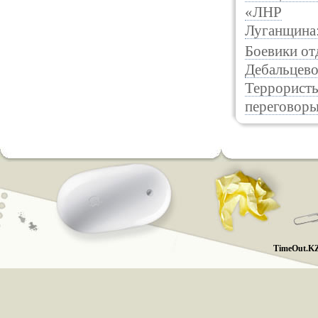
«ЛНР
Луганщина
Боевики от
Дебальцев
Террористы
переговор
TimeOut.KZ