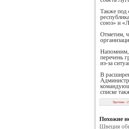
Также под 
республик
союз» и «Л
Отметим, ч
организаци
Напомним, 
перечень г
из-за ситу
В расширен
Администр
командующ
списке так
Прочтено - 2
Похожие н
Швеция обн