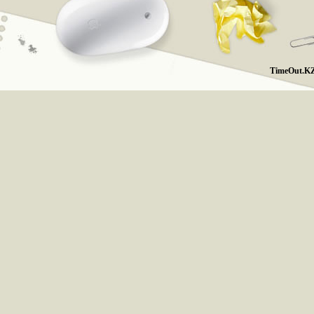
TimeOut.KZ