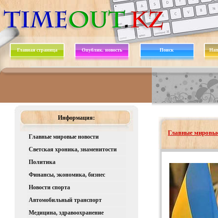
Главная страница
Опублик. новость
Поиск
Нап
Информация:
Главные мировые
Главные мировые новости
Светская хроника, знаменитости
Политика
Финансы, экономика, бизнес
Новости спорта
Автомобильный транспорт
Медицина, здравоохранение