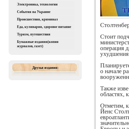
Электроника, технологии
События на Украине
Происшествия, криминал
Столтенбер
Еда, кулинария, здоровое питание
Туризм, путешествия
Стоит подч
министерст
Бумажные издания(копии
журналов, газет)
операция д
ухудшения
Планируетс
Друзья издания:
о начале р
вооруженн
Также изве
областях, 
Отметим, к
Йенс Столт
евроатлант
значительн
Европы и з