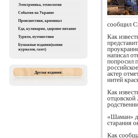
Электроника, технологии
События на Украине
Происшествия, криминал
сообщил С
Еда, кулинария, здоровое питание
Как извест
Туризм, путешествия
представит
Бумажные издания(копии
проукраин
журналов, газет)
написал от
попросил п
российское
Друзья издания:
актер отме
нитей крас
Как извест
отцовской 
родственни
«Шаман» де
старания о
Как сообща