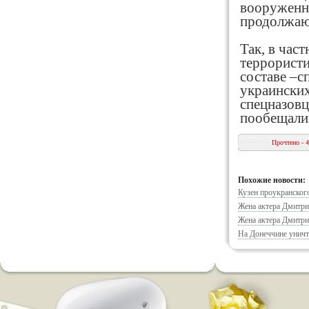
вооруженны
продолжаю
Так, в част
террористи
составе –с
украинских
спецназовц
пообещали 
Прочтено - 
Похожие новости:
Кузен проукранско
Жена актера Дмитр
Жена актера Дмитр
На Донеччине уничт