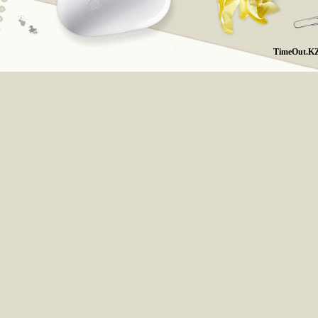
TimeOut.KZ