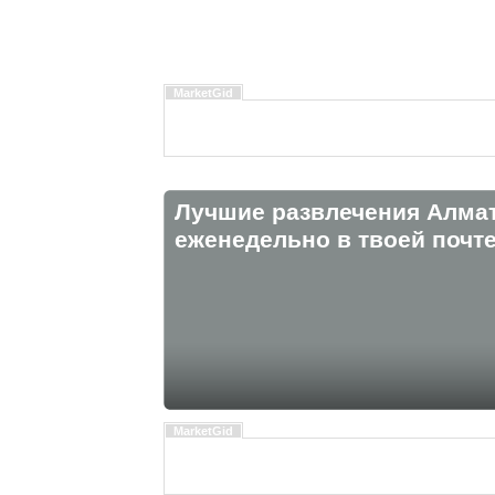
MarketGid
Лучшие развлечения Алма
eженедельно в твоей почте
MarketGid