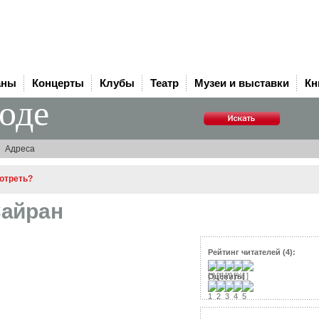
аны
Концерты
Клубы
Театр
Музеи и выставки
Кн
роде
Адреса
мотреть?
Сайран
Рейтинг читателей (4):
Оценить: