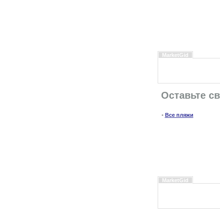
MarketGid
Оставьте с
•
Все пляжи
MarketGid