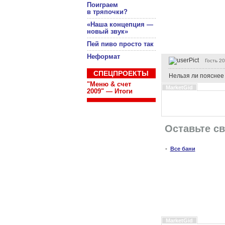
Поиграем
в тряпочки?
«Наша концепция —
новый звук»
Пей пиво просто так
Неформат
Гость
20
СПЕЦПРОЕКТЫ
Нельзя ли пояснее 
"Меню & счет
MarketGid
2009" — Итоги
Оставьте с
•
Все бани
MarketGid