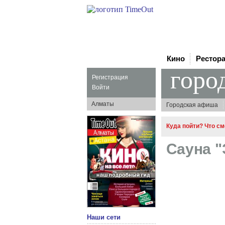
Кино
Рестор
горо
Регистрация
Войти
Алматы
Городская афиша
Куда пойти? Что с
Сауна "
Наши сети