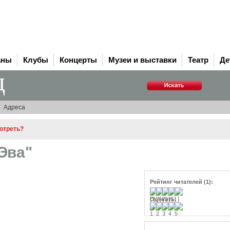
аны
Клубы
Концерты
Музеи и выставки
Театр
Де
д
Адреса
мотреть?
Эва"
Рейтинг читателей (1):
Оценить: