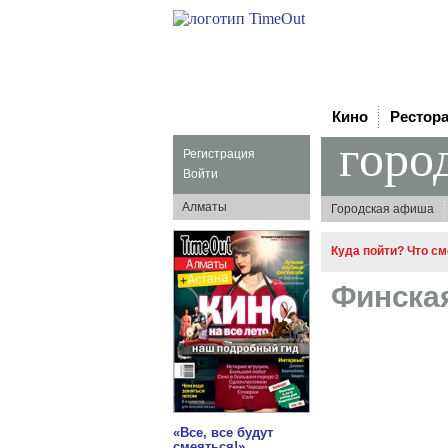
Кино
Рестор
горо
Регистрация
Войти
Алматы
Городская афиша
Куда пойти? Что с
Финска
«Все, все будут
смеяться!»