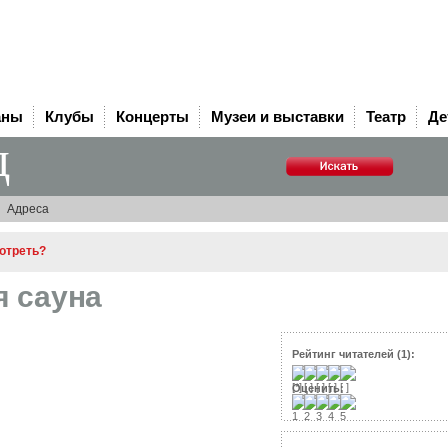
аны
Клубы
Концерты
Музеи и выставки
Театр
Де
д
Адреса
мотреть?
я сауна
Рейтинг читателей (1):
Оценить: