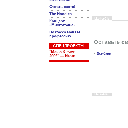
Фотать охота!
The Noodles
MarketGid
Концерт
«Многоточие»
Поэтесса меняет
профессию
Оставьте с
СПЕЦПРОЕКТЫ
"Меню & счет
•
Все бани
2009" — Итоги
MarketGid