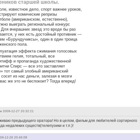
еников старшей школы.
ле, известное дело, спорт важнее уроков,
стрируют комические репризы
тболе (американском, естественно),
ужно выиграть региональный конкурс
 Для вчерашних звезд это вроде бы раз
вается, у них есть достойный противник —
ием «Бурундучиксы», один в один троица
женского пола.
луатация эффекта сжимания голосовых
твием гелия, тотальный, все
итифф и пропаганда художественной
ритни Спирс — все это заставляет
е» тот самый злобный американский
 сосет из нас деньги, залезая в мозги
вас же это не беспокоит? Тогда вперед!
м
2009-12-27 20:32:21
иваю предыдущего оратора! Но в целом, фильм для любителей сортирного
да недалеких существ(телепузики и т.п.)!
09-12-26 20:46:08