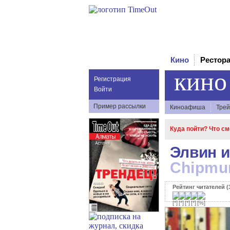
Кино
Рестор
кино
Регистрация
Войти
Пример рассылки
Киноафиша
Трей
Куда пойти? Что с
Элвин и
Chipmun
Рейтинг читателей (3