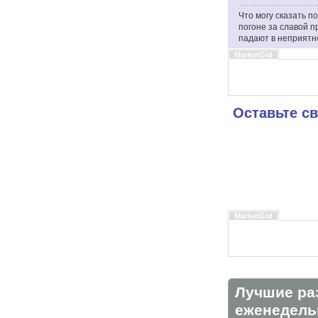
Что могу сказать п
погоне за славой п
падают в неприятн
MarketGid
Оставьте с
MarketGid
Лучшие ра
eженедельн