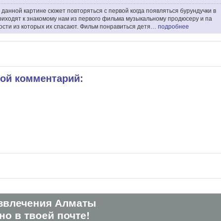
о данной картине сюжет повторяться с первой когда появляться бурундучки в
риходят к знакомому нам из первого фильма музыкальному продюсеру и па
ости из которых их спасают. Фильм понравиться детя…
подробнее
вой комментарий:
звлечения Алматы
о в твоей почте!