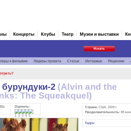
аны
Концерты
Клубы
Театр
Музеи и выставки
Кн
леры к фильмам
Лидеры проката
Статьи
Интервью
Рецензии
мотреть?
 бурундуки-2
(Alvin and the
ks: The Squeakquel)
1):
Оценить:
Страна:
США, 2009 г.
Продолжительность:
88 мин
Кадры