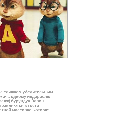
не слишком убедительным
омочь одному недорослю
ледж) бурундук Элвин
правляются в гости
стной массовке, которая