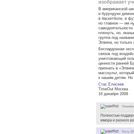
изображает уч
В американской шко
и бурундуки демон
в баскетболе, в фу
но главное — им н
самодеятельности.
плюнуть, но, оказы
группа под назван
Элвина, но только 
Беспардонная эксп
связок под воздейс
уничтожающий поз
ценности ранней Б
признать в «Элвин
масскульт, который
к нашим детям. Но 
Стас Елисеев
TimeOut Москва
16 декабря 2009
Плюмбу
Полностью поддерж
юмора и разного ро
Гость
20