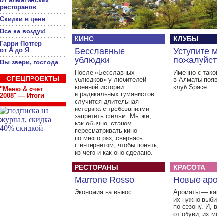
от алматинских
ресторанов
Скидки в цене
Все на воздух!
КИНО
КЛУБЫ
Гарри Поттер
от А до Я
Бесславные
Уступите м
ублюдки
пожалуйст
Вы звери, господа
После «Бесславных
Именно с тако
СПЕЦПРОЕКТЫ
ублюдков» у любителей
в Алматы поя
военной истории
клуб Space.
"Меню & счет
и радикальных гуманистов
2008" — Итоги
случится длительная
истерика с требованиями
запретить фильм. Мы же,
как обычно, станем
пересматривать кино
по много раз, сверяясь
с интернетом, чтобы понять,
из чего и как оно сделано.
РЕСТОРАНЫ
КРАСОТА
Marrone Rosso
Новые аро
Экономия на вынос
Ароматы — как
их нужно выби
по сезону. И, 
от обуви, их 