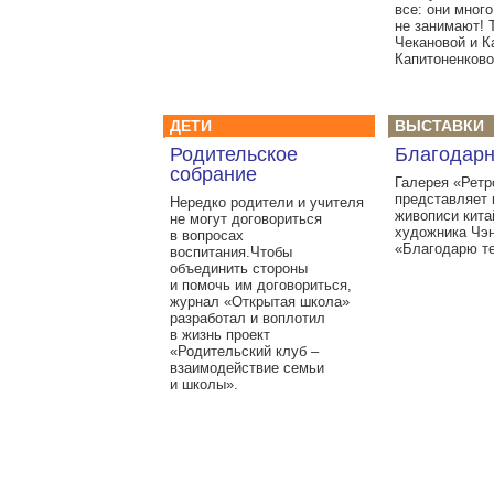
все: они мног
не занимают! 
Чекановой и К
Капитоненково
ДЕТИ
ВЫСТАВКИ
Родительское
Благодарн
собрание
Галерея «Ретр
представляет 
Нередко родители и учителя
живописи кита
не могут договориться
художника Чэ
в вопросах
«Благодарю те
воспитания.Чтобы
объединить стороны
и помочь им договориться,
журнал «Открытая школа»
разработал и воплотил
в жизнь проект
«Родительский клуб –
взаимодействие семьи
и школы».