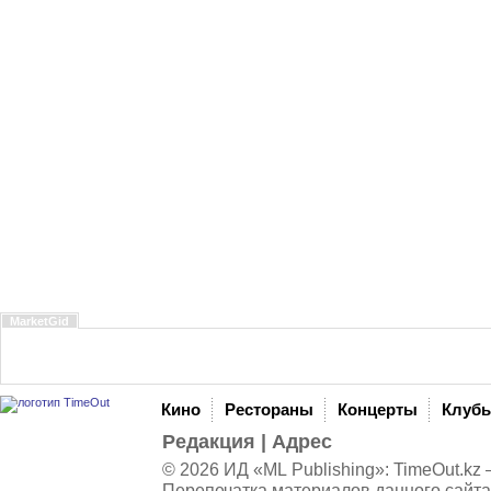
MarketGid
Кино
Рестораны
Концерты
Клуб
Редакция
|
Адрес
© 2026 ИД «ML Publishing»:
TimeOut.kz
—
Перепечатка материалов данного сайта