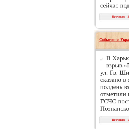
сейчас по
Прочитано - 
События на Укра
В Харьк
взрыв.«
ул. Гв. Ши
сказано в
полдень в
отметили 
ГСЧС пост
Познанско
Прочитано - 