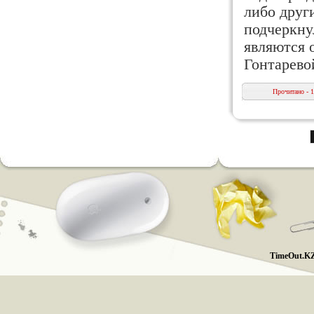
либо друг
подчеркну
являются 
Гонтарево
Прочитано - 
TimeOut.KZ