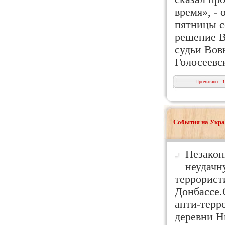
время», - 
пятницы с
решение В
судьи Вов
Голосеевс
Прочитано - 
События на Укра
Незакон
неудачн
террорист
Донбассе.
анти-терр
деревни Н