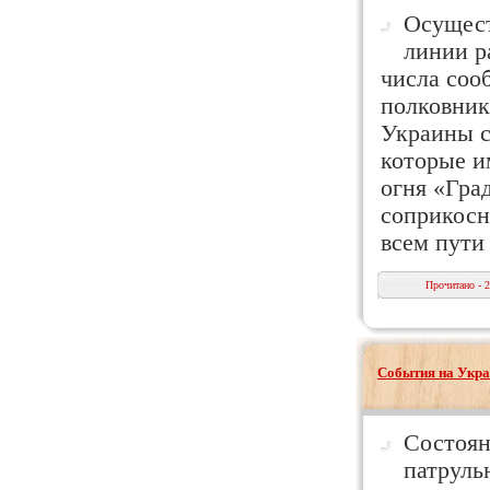
Осущест
линии р
числа соо
полковник
Украины с
которые и
огня «Гра
соприкосн
всем пути
Прочитано - 
События на Укра
Состоян
патруль