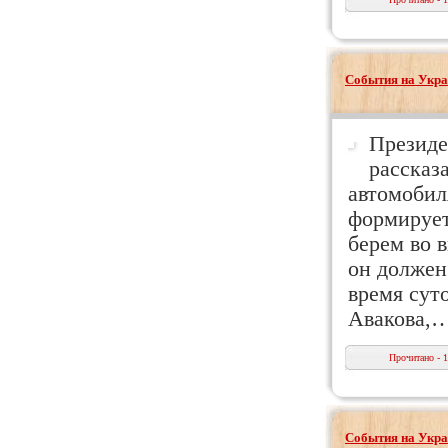
События на Укра
Президе
рассказ
автомобил
формирует
берем во 
он должен
время сут
Авакова,
Прочитано - 
События на Укра