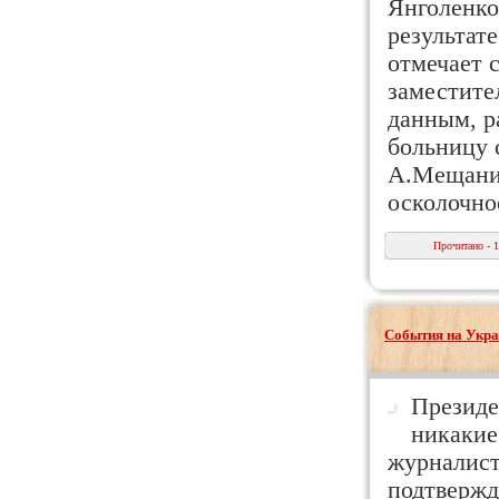
Янголенко
результат
отмечает 
заместите
данным, р
больницу 
А.Мещанин
осколочно
Прочитано - 
События на Укра
Президе
никакие
журналист
подтвержд