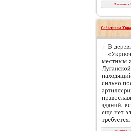
Прочитано - 
События на Укра
В дерев
«Укрпоч
местным ж
Луганской
находящий
сильно по
артиллери
православ
зданий, е
еще нет э
требуетс
Прочитано - 