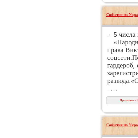
События на Укра
5 числа
«Народн
права Вик
соцсети.П
гардероб,
зарегистр
развода.«
–…
Прочитано - 
События на Укра