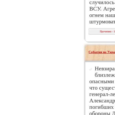
случилось
ВСУ. Агре
огнем наш
штурмоват
Прочитано - 
События на Укра
Невзира
близлеж
опасными 
что сущес
генерал-л
Александр
погибших 
обороны Д