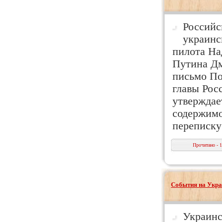
Российс
украинс
пилота На
Путина Дм
письмо По
главы Рос
утверждае
содержимо
переписк
Прочитано - 
События на Укра
Украинс