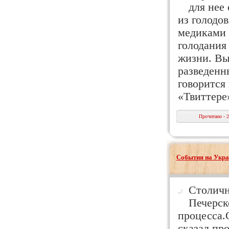
для нее
из голодо
медиками 
голодания
жизни. Вы
разведенн
говорится
«Твиттере
Прочитано - 
События на Укра
Столичн
Печерск
процесса.
сказал пр