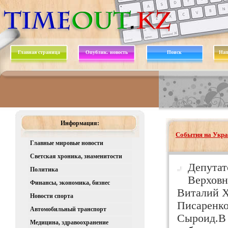
Главная страница
Опублик. новость
Поиск
Нап
Информация:
События на Укра
Главные мировые новости
Светская хроника, знаменитости
Депутат
Политика
Верховн
Финансы, экономика, бизнес
Виталий Х
Новости спорта
Писаренко
Автомобильный транспорт
Сыроид.В 
Медицина, здравоохранение