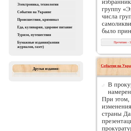
избранник
Электроника, технологии
группу «Эк
События на Украине
числа гру
Происшествия, криминал
самоликви
Еда, кулинария, здоровое питание
было прин
Туризм, путешествия
Бумажные издания(копии
Прочитано - 
журналов, газет)
События на Укра
Друзья издания:
В проку
намерен
При этом,
изменения
страны Да
презентац
прокурату