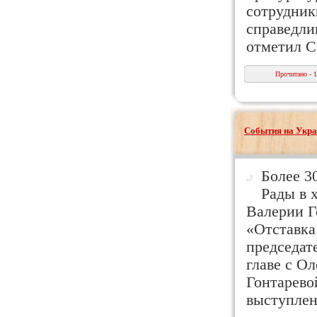
сотрудник
справедли
отметил С
Прочитано - 
События на Укра
Более 3
Рады в 
Валерии Г
«Отставка
председат
главе с О
Гонтарево
выступлен