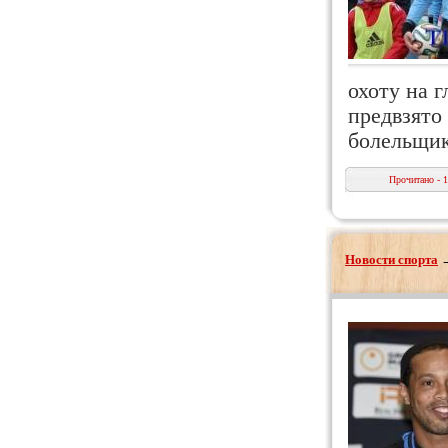
охоту на г
предвзято
болельщи
Прочитано - 
Новости спорта