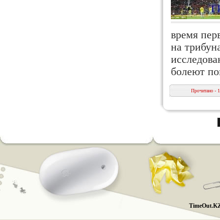
время пер
на трибун
исследова
болеют п
Прочитано - 
TimeOut.KZ