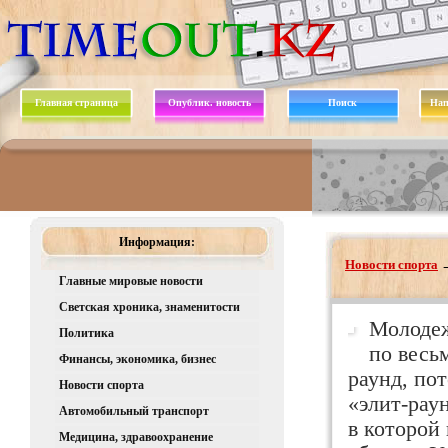
Главная страница
Опублик. новость
Поиск
Нап
Информация:
Новости спорта
Главные мировые новости
Светская хроника, знаменитости
Молодеж
Политика
по весь
Финансы, экономика, бизнес
раунд, по
Новости спорта
«элит-раун
Автомобильный транспорт
в которой
Медицина, здравоохранение