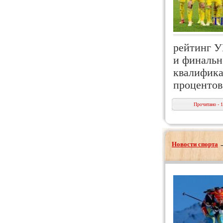
рейтинг У
и финальн
квалифика
проценто
Прочитано - 
Новости спорта