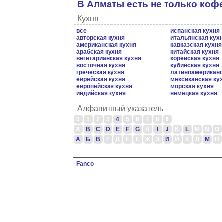
В Алматы есть не только коф
Кухня
все
испанская кухня
авторская кухня
итальянская кух
американская кухня
кавказская кухня
арабская кухня
китайская кухня
вегетарианская кухня
корейская кухня
восточная кухня
кубинская кухня
греческая кухня
латиноамериканс
еврейская кухня
мексиканская ку
европейская кухня
морская кухня
индийская кухня
немецкая кухня
Алфавитный указатель
0
1
2
3
4
5
6
7
8
9
A
B
C
D
E
F
G
H
I
J
K
L
M
N
O
А
Б
В
Г
Д
Е
Ё
Ж
З
И
Й
К
Л
М
Н
Fanco