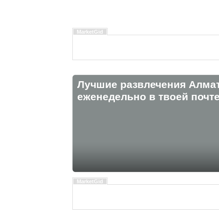
MarketGid
Лучшие развлечения Алма
eженедельно в твоей почте
MarketGid