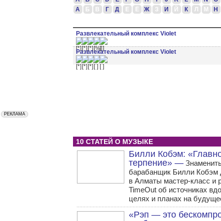
А
Б
В
Г
Д
Е
Ё
Ж
З
И
Й
К
Л
М
Н
Развлекательный комплекс Violet
Развлекательный комплекс Violet
10 СТАТЕЙ О МУЗЫКЕ
Билли Кобэм: «Главн
терпение» —
Знаменит
барабанщик Билли Кобэм 
в Алматы мастер-класс и 
TimeOut об источниках вд
целях и планах на будуще
«Рэп — это бескомпр