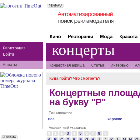
Кино
Рестораны
Мода
Красота
концерты
Регистрация
Войти
Алматы
Концертная афиша
Статьи
Интервью
Ал
Куда пойти? Что смотреть?
Концертные площа
на букву "Р"
Тип заведения
все
караоке
Алфавитный указатель
0
1
2
3
4
5
6
7
8
9
A
B
C
D
E
F
G
H
I
J
K
L
M
N
O