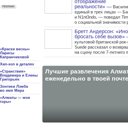
отображение
реальности» —
Василий
единый в трех лицах — Ба
и N1nt3ndo, — поведал Tim
о социальной значимости 
Бретт Андерсон: «Ино
бросать себе вызов»
культовой британской рок
Suede рассказал о возвра
«Краски весны»
на сцену после 7-летнего 
Ларисы
Капранчиковой
Хип-хоп в деталях
Лучшие развлечения Алма
«Странствия»
Владимира и Елены
eженедельно в твоей почте
Григорьян
Зонтики Лэмба
во имя Мира
«Алматы — мои
горы»