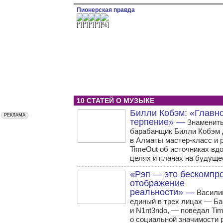
Пионерская правда
10 СТАТЕЙ О МУЗЫКЕ
Билли Кобэм: «Главн
терпение» —
Знаменит
барабанщик Билли Кобэм 
в Алматы мастер-класс и 
TimeOut об источниках вд
целях и планах на будуще
«Рэп — это бескомпр
отображение
реальности» —
Василий
единый в трех лицах — Ба
и N1nt3ndo, — поведал Tim
о социальной значимости 