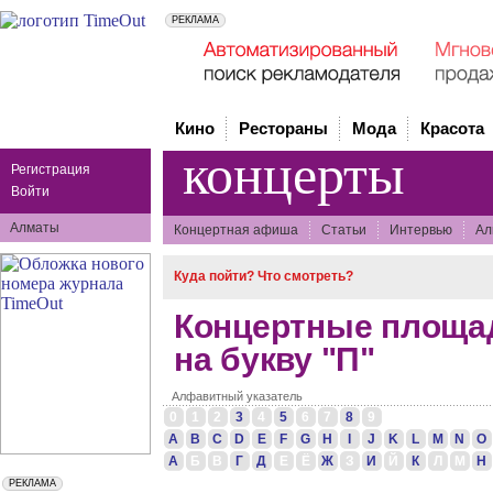
Кино
Рестораны
Мода
Красота
концерты
Регистрация
Войти
Алматы
Концертная афиша
Статьи
Интервью
Ал
Куда пойти? Что смотреть?
Концертные площа
на букву "П"
Алфавитный указатель
0
1
2
3
4
5
6
7
8
9
A
B
C
D
E
F
G
H
I
J
K
L
M
N
O
А
Б
В
Г
Д
Е
Ё
Ж
З
И
Й
К
Л
М
Н