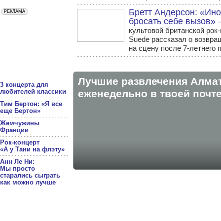
Бретт Андерсон: «Ино
бросать себе вызов»
культовой британской рок
Suede рассказал о возвра
на сцену после 7-летнего 
Лучшие развлечения Алма
3 концерта для
любителей классики
eженедельно в твоей почте
Тим Бертон: «Я все
еще Бертон»
Жемчужины
Франции
Рок-концерт
«А у Тани на флэту»
Анн Ле Ни:
Мы просто
старались сыграть
как можно лучше