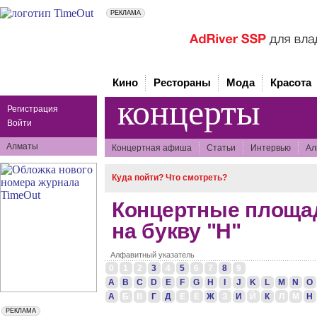
Кино
Рестораны
Мода
Красота
концерты
Регистрация
Войти
Алматы
Концертная афиша
Статьи
Интервью
Ал
Куда пойти? Что смотреть?
Концертные площа
на букву "Н"
Алфавитный указатель
0
1
2
3
4
5
6
7
8
9
A
B
C
D
E
F
G
H
I
J
K
L
M
N
O
А
Б
В
Г
Д
Е
Ё
Ж
З
И
Й
К
Л
М
Н