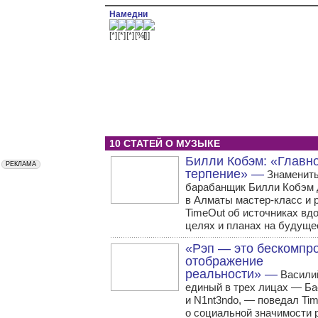
Намедни
10 СТАТЕЙ О МУЗЫКЕ
Билли Кобэм: «Главн
терпение» —
Знаменит
барабанщик Билли Кобэм 
в Алматы мастер-класс и 
TimeOut об источниках вд
целях и планах на будуще
«Рэп — это бескомпр
отображение
реальности» —
Василий
единый в трех лицах — Ба
и N1nt3ndo, — поведал Tim
о социальной значимости 