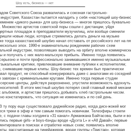
Шоу есть, бизнеса — нет
падом Советского Союза развалилась и союзная гастрольно-
индустрия, Казахстан пытается наладить у себя «настоящий шоу-бизнес
ременем «дикого рынка» для шоу-бизнеса — многое пришлось буквально
. Множество артистов советской поры сошли с дистанции, уйдя
нцертных площадок в преподаватели музучилищ, или вообще сменили
пришли новые люди, которые стремились делать деньги на музыке
же тогда казахстанский шоубиз начал отставать от российского лет на пя
несколько эпох. 1990-е знаменательны рождением рабочих схем
альной индустрии, позволявших выводить на орбиту вполне коммерческ
ы и получать с них мало-мальскую прибыль. Именно тогда появились
серьезно и почти профессионально занимавшиеся именно музыкальным
узыкальные критики, привлекавшие внимание публики к исполнителям;
, снимавшие первые клипы. Шоу-бизнес тех времен был практически
ал продукт, не способный конкурировать даже с аналогами из соседне
о завязан с криминальными кругами. Именно тогда первые студии
серские центры, действуя разрозненно, упустили возможность вдохнуть
носителей. В итоге местный шоубиз потерял свой главный живой механ
 альбомов, и артистам пришлось добывать хлеб гастрольным чесом.
но констатировать, что ситуация не изменилась и по сей день.
В ту пору еще существовало диджейское радио, когда диск-жокей мог
еся треки в эфир и тем самым помогать новичкам. Телеэфиры стоили
те, с подачи главы холдинга «31 канал» Арманжана Байтасова, были и во
ись первые girls- и boys-бэнды вроде «Дуэта L» и «All Давай»; первые
ентировали в поисках и отработке новых схем; появились вполне
кты, рассчитанные на тинейджеров, вроде группы «Тристар», которая