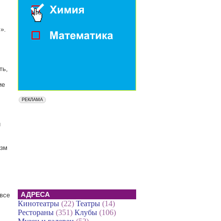
».
ть,
ие
й
изм
АДРЕСА
все
Кинотеатры
(22)
Театры
(14)
Рестораны
(351)
Клубы
(106)