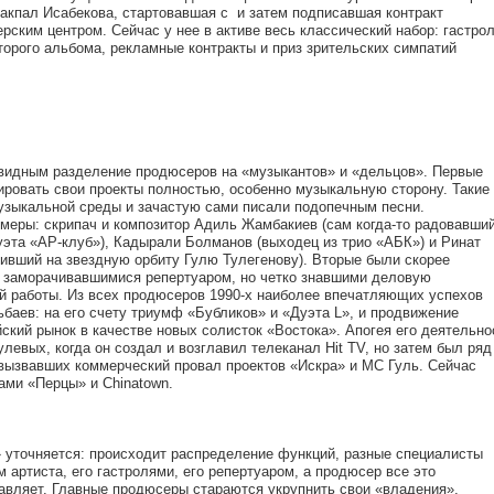
акпал Исабекова, стартовавшая с и затем подписавшая контракт
ским центром. Сейчас у нее в активе весь классический набор: гастрол
торого альбома, рекламные контракты и приз зрительских симпатий
евидным разделение продюсеров на «музыкантов» и «дельцов». Первые
ировать свои проекты полностью, особенно музыкальную сторону. Такие
узыкальной среды и зачастую сами писали подопечным песни.
меры: скрипач и композитор Адиль Жамбакиев (сам когда-то радовавши
уэта «АР-клуб»), Кадырали Болманов (выходец из трио «АБК») и Ринат
ивший на звездную орбиту Гулю Тулегенову). Вторые были скорее
 заморачивавшимися репертуаром, но четко знавшими деловую
 работы. Из всех продюсеров 1990-х наиболее впечатляющих успехов
баев: на его счету триумф «Бубликов» и «Дуэта L», и продвижение
ский рынок в качестве новых солисток «Востока». Апогея его деятельно
улевых, когда он создал и возглавил телеканал Hit TV, но затем был ряд
 вызвавших коммерческий провал проектов «Искра» и МС Гуль. Сейчас
ами «Перцы» и Chinatown.
 уточняется: происходит распределение функций, разные специалисты
артиста, его гастролями, его репертуаром, а продюсер все это
авляет. Главные продюсеры стараются укрупнить свои «владения»,