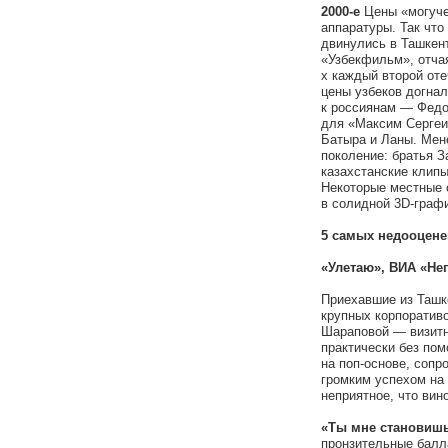
2000-е
Цены «могучей
аппаратуры. Так что
двинулись в Ташкен
«Узбекфильм», отчая
х каждый второй от
цены узбеков догнал
к россиянам — Федо
для «Максим Сергеи
Батыра и Ланы. Мен
поколение: братья З
казахстанские клип
Некоторые местные 
в солидной 3D-граф
5 самых недооцене
«Улетаю», ВИА «Не
Приехавшие из Ташк
крупных корпоратив
Шараповой — визитн
практически без по
на поп-основе, соп
громким успехом на 
неприятное, что вин
«Ты мне становишьс
пронзительные балл