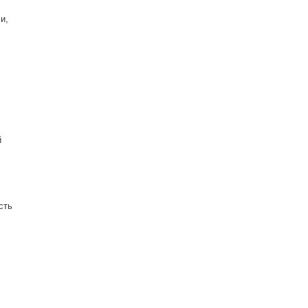
и,
й
сть