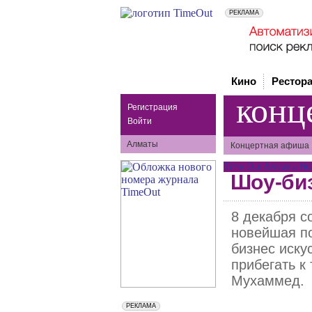
Кино
Рестор
конц
Регистрация
Войти
Алматы
Концертная афиша
Time Out Алматы №21
Шоу-би
8 декабря 
новейшая по
бизнес иску
прибегать к
Мухаммед.