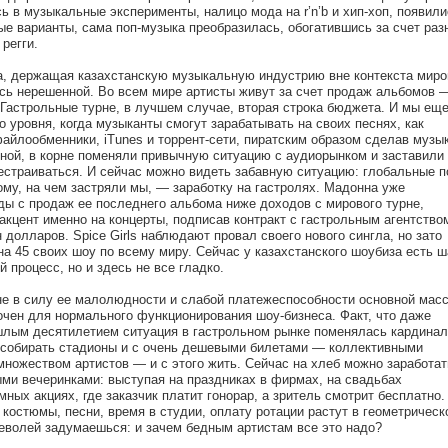
ь в музыкальные эксперименты, налицо мода на r’n’b и хип-хоп, появили
е варианты, сама поп-музыка преобразилась, обогатившись за счет раз
регги.
а, держащая казахстанскую музыкальную индустрию вне контекста миро
ась нерешенной. Во всем мире артисты живут за счет продаж альбомов 
 Гастрольные турне, в лучшем случае, вторая строка бюджета. И мы ещ
о уровня, когда музыканты смогут зарабатывать на своих песнях, как
айлообменники, iTunes и торрент-сети, пиратским образом сделав музы
тной, в корне поменяли привычную ситуацию с аудиорынком и заставили
естраиваться. И сейчас можно видеть забавную ситуацию: глобальные п
ому, на чем застряли мы, — заработку на гастролях. Мадонна уже
ды с продаж ее последнего альбома ниже доходов с мирового турне,
акцент именно на концерты, подписав контракт с гастрольным агентство
н долларов. Spice Girls наблюдают провал своего нового сингла, но зато
а 45 своих шоу по всему миру. Сейчас у казахстанского шоубиза есть ш
й процесс, но и здесь не все гладко.
не в силу ее малолюдности и слабой платежеспособности основной мас
очен для нормального функционирования шоу-бизнеса. Факт, что даже
шлым десятилетием ситуация в гастрольном рынке поменялась кардинал
собирать стадионы и с очень дешевыми билетами — коллективными
множеством артистов — и с этого жить. Сейчас на хлеб можно заработат
ми вечеринками: выступая на праздниках в фирмах, на свадьбах
мных акциях, где заказчик платит гонорар, а зритель смотрит бесплатно.
 костюмы, песни, время в студии, оплату ротации растут в геометрическ
еволей задумаешься: и зачем бедным артистам все это надо?