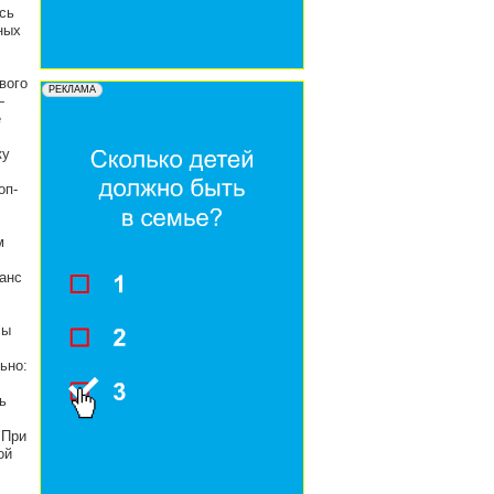
сь
ных
вого
—
е
ку
оп-
м
анс
сы
ьно:
ь
 При
ой