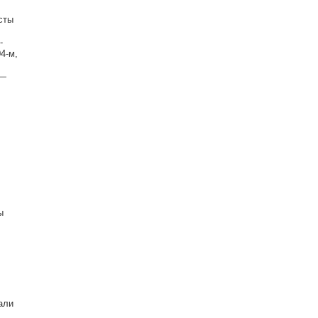
сты
-
4-м,
 —
ы
али