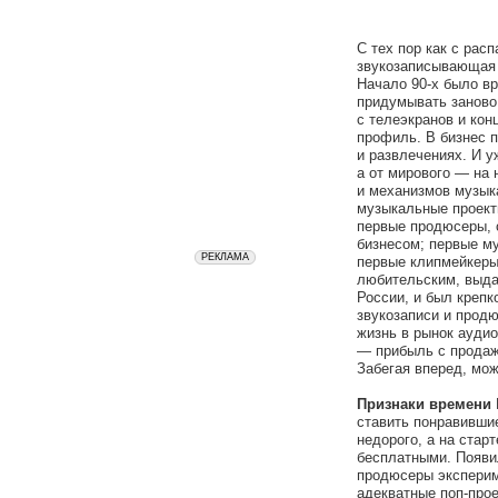
С тех пор как с рас
звукозаписывающая 
Начало 90-х было в
придумывать заново
с телеэкранов и ко
профиль. В бизнес 
и развлечениях. И у
а от мирового — на 
и механизмов музык
музыкальные проект
первые продюсеры, 
бизнесом; первые м
первые клипмейкеры
любительским, выдав
России, и был крепк
звукозаписи и продю
жизнь в рынок аудио
— прибыль с продаж
Забегая вперед, мож
Признаки времени
ставить понравивши
недорого, а на стар
бесплатными. Появил
продюсеры эксперим
адекватные поп-прое