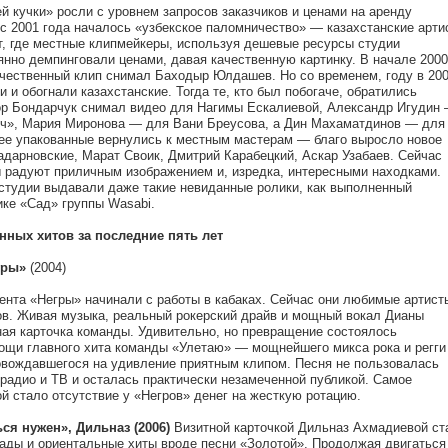
 кучки» росли с уровнем запросов заказчиков и ценами на аренду
 с 2001 года началось «узбекское паломничество» — казахстанские арти
т, где местные клипмейкеры, используя дешевые ресурсы студии
нно демпинговали ценами, давая качественную картинку. В начале 2000
ечественный клип снимал Баходыр Юлдашев. Но со временем, году в 200
и и обогнали казахстанские. Тогда те, кто был побогаче, обратились
р Бондарчук снимал видео для Нагимы Ескалиевой, Александр Игудин
ч», Мария Миронова — для Вани Бреусова, а Дин Махаматдинов — для
ее упакованные вернулись к местным мастерам — благо выросло новое
адарновские, Марат Своик, Дмитрий Карабецкий, Аскар Узабаев. Сейчас
ы радуют приличным изображением и, изредка, интересными находками.
студии выдавали даже такие невиданные ролики, как выполненный
ике «Сад» группы Wasabi.
нных хитов за последние пять лет
гры»
(2004)
ента «Негры» начинали с работы в кабаках. Сейчас они любимые артист
ов. Живая музыка, реальный рокерский драйв и мощный вокал Дианы
ая карточка команды. Удивительно, но превращение состоялось
мощи главного хита команды «Улетаю» — мощнейшего микса рока и регги
ровождавшегося на удивление приятным клипом. Песня не пользовалась
радио и ТВ и осталась практически незамеченной публикой. Самое
ой стало отсутствие у «Негров» денег на жесткую ротацию.
я нужен», Дильназ (2006)
Визитной карточкой Дильназ Ахмадиевой ст
ады и ориентальные хиты вроде песни «Золотой». Продолжая двигаться