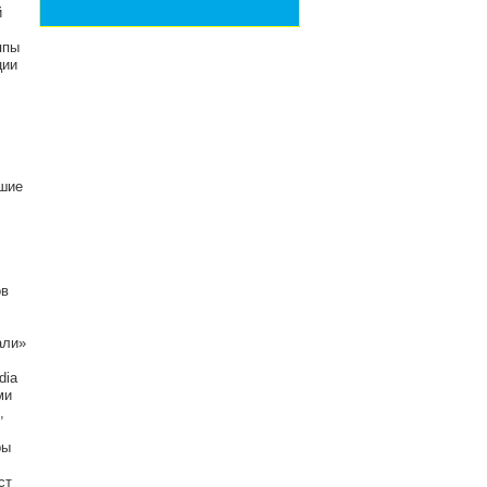
й
ппы
ции
вшие
ов
али»
dia
ми
,
ры
ст