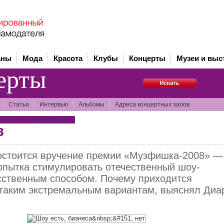
аны
Мода
Красота
Клубы
Концерты
Музеи и выс
ерты
Статьи
Интервью
Альбомы
Адреса концертных залов
 / 6 - 19 декабря 2007 г
з
состоится вручение премии «Музфишка-2008» —
пытка стимулировать отечественный шоу-
сственным способом. Почему приходится
 таким экстремальным вариантам, выяснял Диа