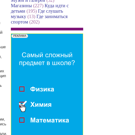
Музеи и галереи
(52)
Магазины
(227)
Куда идти с
детьми
(195)
Где слушать
музыку
(13)
Где заниматься
спортом
(202)
и
ый
ьше
,
их
цип
ь
ии,
лись
али.