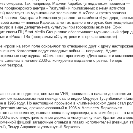
онгломераты. Так, например, Марлен Карабас (в недалеком прошлом —
е продюсерского центра «Разгуляй» и приписанных к нему артистов
s») властвует на музыкальном телеканале MuzZone и крепко завязан
31 канал». Кадырали Болманов управляет ансамблем «Гульдер», верши
воей жены — певицы Каракат, а не так давно в его руках был мощнейши
сурс в виде департамента культуры при городском акимате. Эрик
дит своим ПЦ Start Media Group плюс обеспечивает музыкальный эфир д
ы» и «Рахат ТВ» (программы «Саундтрек» и «Горячая семерка»).
е игроки на этом поле сохраняют по отношению друг к другу настороже
и внешнем благолепии ведут холодные войны — например, Адиля
нтрольные ему журнал «Семь нот», программу «Диск-канал» и компанию
нь сильных в начале 2000-х, конкуренты выдавили с рынка. Теперь
ким театром.
ашноватые подделки, снятые на VHS, появились в начале десятилетия.
липом казахскоязычной певицы стало видео Меруерт Тусупбаевой «Ким
ое в 1996 году. Но настоящим прорывом в клипмейкерском деле стал ро
Крестная мать», срежиссированный в 1998-м Алексеем Берковичем.
тое на кинопленку, вывело певца в суперзвезды, а клипмейкера — в мэ
2000-х всю индустрию клипов держала «могучая кучка»: братья Богачевы
рменной фишкой загадочные огоньки в глазах исполнителей (певицам э
сь!), Тимур Ашрапов и упомянутый Беркович.