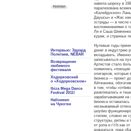
навела шороху в 1998
парализована всемо
«Калейдоскоп» Ланы 
Дауысы» и «Жас кан
эстрады — в числе 
воспоминаниями о та
Ли и Саша Шевченко,
кураж, и странных п
Нулевые годы прине
Интервью: Эдуард
денег в индустрию 
Полетаев, NEBAR
вкладывать. Именно 
записываться на луч
Возвращение
Артистов стало боль
любимого
появились «поющие 
фестиваля
олигархов, которые 
Ходорковский
бизнеса — проект до
о «Ходорковском»
Айтжанова, обогати
в том, чтобы «отбив
Ibiza Mega Dance
развлекались и теш
Festival 2011!
зарабатывавшим на ж
Halloween
бизнеса оставалась
на Чукотке
несмываемый отпеча
шоубиз функциониро
стилем, словно не с
структуры, ритмы и 
от рэпа и r’n’b как
дождаться, пока «Ба