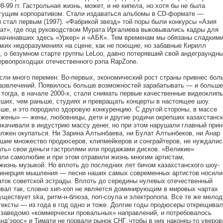
-99 гг. Гастрольная жизнь, может, и не кипела, но хотя бы не была
гущим корпоративом. Стали издаваться альбомы в CD-формате —
стал первым (1997). «Фабрикой звезд» той поры были конкурсы «Азия
ат», где под руководством Мурата Иргалиева выковывались кадры для
начинавших здесь «Уркер» и «АБК». Тем временам мы обязаны сладким
ких недоразумениях на сцене, как не поющие, но забавные Кирилл
 о безумном старте группы LeLoo, давно потерявший свой андеграундн
ервопроходцах отечественного рэпа RapZone.
сли много перемен. Во-первых, экономический рост страны привнес бол
развлечений. Появилось больше возможностей зарабатывать — и больше
тогда, в начале 2000-х, стали снимать первые качественные видеоклипы
ших, чем раньше, студиях и превращать концерты в настоящее шоу.
ше, и это породило здоровую конкуренцию. С другой стороны, в массе
жены» — жены, любовницы, дети и другие родичи окрепших казахстанск
вкачивали в индустрию массу денег, но при этом нарушали главный прин
лжен окупаться. Ни Зарина Алтынбаева, ни Булат Алтынбеков, ни Анар
вшие множество продюсеров, клипмейкеров и сонграйтеров, не нуждалис
ать» свои деньги гастролями или продажами дисков. «Великие»
или самолюбие и при этом отравили жизнь многим артистам,
изнь музыкой. Но вплоть до последних лет бичом казахстанского шоу-
 инерция мышления — песни наших самых современных артистов носили
ток советской эстрады. Вплоть до середины нулевых отечественный
вал так, словно хип-хоп не является доминирующим в мировых чартах
уществует ska, ритм-н-блюза, поп-соула и электропопа. Все те же мелод
тексты — из года в год одно и тоже. Долгие годы продюсеры открещива
 от заведомо «коммерчески провальных» направлений, и потребовалось
нд’эрос» и Тимати не порвали рынок СНГ, чтобы в них наконец-то уверов