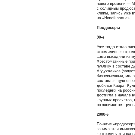
нового времени — М
с солидным продюсер
клипы, запись уже в
на «Новой волне».
Продюсеры
90-е
Уже тогда стало оч
стремились контрол
сами выходили из м
Хрестоматийные при
публику в составе д
Абдухаликов (запуст
бизнесменами, мало
составляющую своей
добился Кайрат Куль
последних на россий
достигла в начале н
крупных просчетов,
он занимается групп
2000-е
Понятие «продюсер»
занимаются имиджем 
контролирует и напр