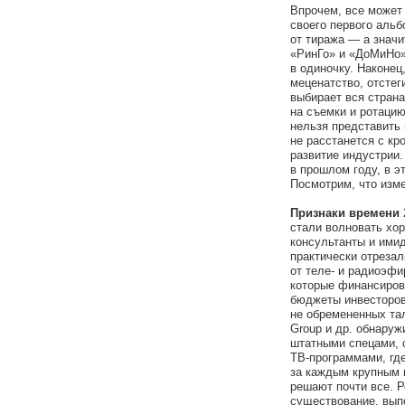
Впрочем, все может
своего первого альб
от тиража — а значи
«РинГо» и «ДоМиНо»
в одиночку. Наконе
меценатство, отстег
выбирает вся страна
на съемки и ротаци
нельзя представить 
не расстанется с кр
развитие индустрии.
в прошлом году, в э
Посмотрим, что изме
Признаки времени
стали волновать хор
консультанты и ими
практически отреза
от теле- и радиоэфи
которые финансиров
бюджеты инвесторов-
не обремененных та
Group и др. обнару
штатными спецами, 
ТВ-программами, где
за каждым крупным 
решают почти все. Р
существование, вып