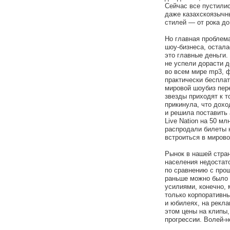
Сейчас все пустилис
даже казахскоязычны
стилей — от рока до 
Но главная проблем
шоу-бизнеса, остал
это главные деньги.
не успели дорасти д
во всем мире mp3, ф
практически беспла
мировой шоубиз пер
звезды приходят к т
прикинула, что дохо
и решила поставить 
Live Nation на 50 мл
распродали билеты н
встроиться в мирово
Рынок в нашей стра
населения недостат
по сравнению с про
раньше можно было 
усилиями, конечно, 
только корпоративны
и юбилеях, на рекла
этом цены на клипы,
прогрессии. Волей-н