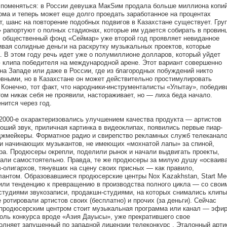
 поменяться: в России девушка МакSим продала больше миллиона копи
ома и теперь может еще долго проедать заработанное на процентах
т, шанс на повторение подобных подвигов в Казахстане существует. Гру
 рапортуют о полных стадионах, которые им удается собирать в провин
ц, общественный фонд «Сеймар» уже второй год проявляет невиданное
ивая солидные деньги на раскрутку музыкальных проектов, которые
. В этом году речь идет уже о полумиллионе долларов, который уйдет
ю клипа победителя на международной арене. Этот вариант совершенно
на Западе или даже в России, где из благородных побуждений никто
овными, но в Казахстане он может действительно простимулировать
 Конечно, тот факт, что народники-инструменталисты «Улытау», победи
том никак себя не проявили, настораживает, но — лиха беда начало.
нится через год.
2000-е охарактеризовались улучшением качества продукта — артистов
оший звук, приличная картинка в видеоклипах, появились первые пиар-
джмейкеры. Форматное радио и свирепство рекламных служб телеканал
ли начинающих музыкантов, не имеющих «мохнатой лапы» за спиной,
ра. Продюсеры окрепли, поделили рынок и начали выдвигать проекты,
али самостоятельно. Правда, те же продюсеры за милую душу «осваив
олигархов, тянувших на сцену своих присных — как правило,
лантом. Образовавшиеся продюсерские центры Nox Kazakhstan, Start Me
жили тенденцию к превращению в производства полного цикла — со свои
студиями звукозаписи, продакшн-студиями, на которых снимались клипы
 ротировали артистов своих (бесплатно) и прочих (за деньги). Сейчас
продюсерским центром стоит музыкальная программа или канал — эфи
оль конкурса вроде «Азия Дауысы», уже прекратившего свое
олняет запущенный по западной лицензии телеконкурс . Эталонный арти