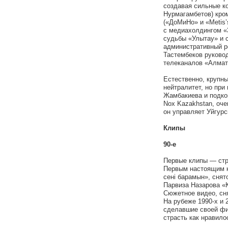
создавая сильные к
Нурмагамбетов) кром
(«ДоМиНо» и «Metis’
с медиахолдингом «
судьбы «Улытау» и с
административный ре
Тастембеков руково
телеканалов «Алмат
Естественно, крупны
нейтралитет, но пр
Жамбакиева и подко
Nox Kazakhstan, оче
он управляет Уйгурс
Клипы
90-е
Первые клипы — стр
Первым настоящим к
сенi барамын», снят
Парвиза Назарова «
Сюжетное видео, сня
На рубеже 1990-х и 
сделавшие своей фи
страсть как нравило