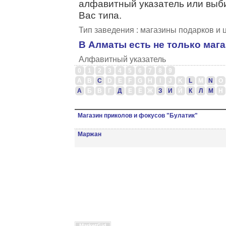
алфавитный указатель или выб
Вас типа.
Тип заведения : магазины подарков и 
В Алматы есть не только маг
Алфавитный указатель
0
1
2
3
4
5
6
7
8
9
A
B
C
D
E
F
G
H
I
J
K
L
M
N
O
А
Б
В
Г
Д
Е
Ё
Ж
З
И
Й
К
Л
М
Н
Магазин приколов и фокусов "Булатик"
Маржан
MarketGid