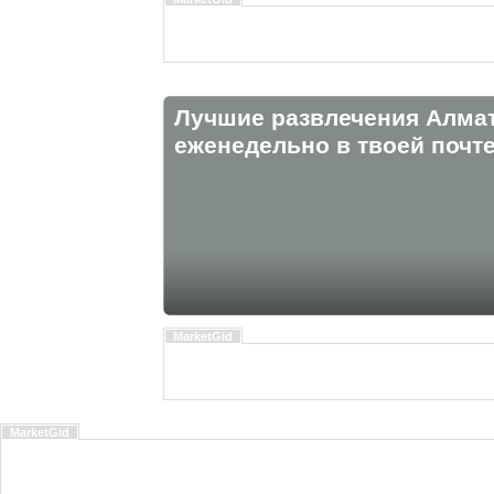
Лучшие развлечения Алма
eженедельно в твоей почте
MarketGid
MarketGid