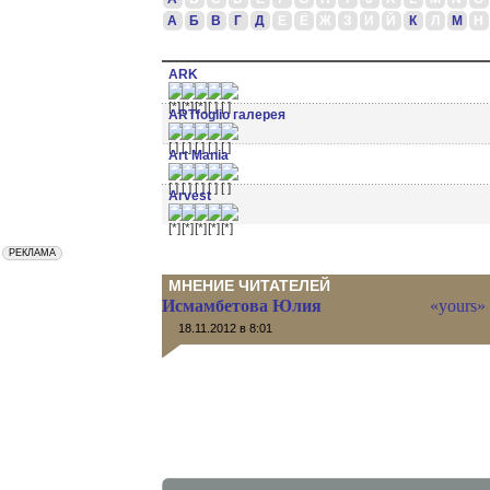
А
Б
В
Г
Д
Е
Ё
Ж
З
И
Й
К
Л
М
Н
ARK
ARTfoglio галерея
Art Mania
Arvest
МНЕНИЕ ЧИТАТЕЛЕЙ
Исмамбетова Юлия
«yours»
18.11.2012 в 8:01