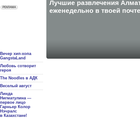
Лучшие развлечения Алма
eженедельно в твоей почте
Вечер хип-хопа
GangstaLand
Любовь сотворит
героя
The Noodles в АДК
Веселый август
Линда
Нигматулина —
первое лицо
Гарньер Колор
Нэчралс
в Казахстане!