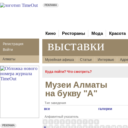
Кино
Рестораны
Мода
Красота
выставки
Регистрация
Войти
Алматы
Музейная афиша
Статьи
Интервью
Адре
Куда пойти? Что смотреть?
Музеи Алматы
на букву "A"
Тип заведения
все
галереи
Алфавитный указатель
0
1
2
3
4
5
6
7
8
9
A
B
C
D
E
F
G
H
I
J
K
L
M
N
O