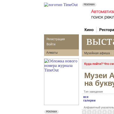
Кино
Рестор
выст
Регистрация
Войти
Алматы
Музейная афиша
Куда пойти? Что с
Музеи 
на букв
Тип заведения
все
галереи
Алфавитный указатель
0
1
2
3
4
5