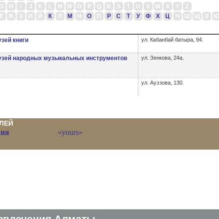
G
H
I
J
K
L
M
N
O
P
Q
R
S
T
U
V
W
X
Y
Z
Ё
Ж
З
И
Й
К
Л
М
Н
О
П
Р
С
Т
У
Ф
Х
Ц
Ч
Ш
Щ
Э
зей книги
ул. Кабанбай батыра, 94.
узей народных музыкальных инструментов
ул. Зенкова, 24а.
ул. Ауэзова, 130.
ЛЕЙ
лия
«yours»
звлечения Алматы