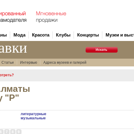
аны
Мода
Красота
Клубы
Концерты
Музеи и выс
авки
Статьи
Интервью
Адреса музеев и галерей
мотреть?
Алматы
у "Р"
литературные
музыкальные
6
7
8
9