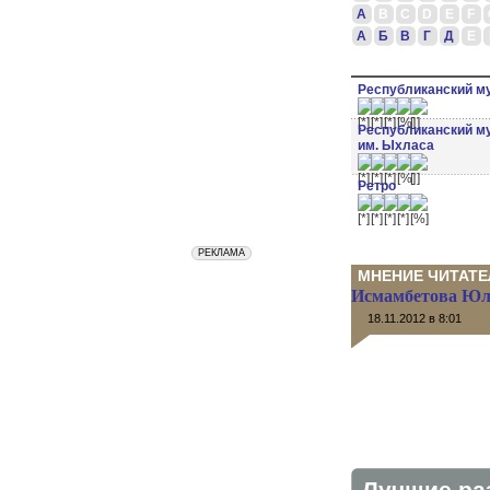
A
B
C
D
E
F
А
Б
В
Г
Д
Е
Республиканский му
Республиканский м
им. Ыхласа
Ретро
МНЕНИЕ ЧИТАТЕ
Исмамбетова Ю
18.11.2012 в 8:01
Лучшие ра