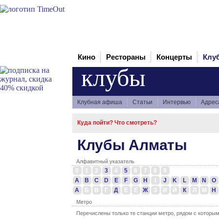
Кино
Рестораны
Концерты
Клу
клубы
Клубная афиша
Статьи
Интервью
Адрес
Куда пойти? Что смотреть?
Клубы Алматы
Алфавитный указатель
0
1
2
3
4
5
6
7
8
9
A
B
C
D
E
F
G
H
I
J
K
L
M
N
O
А
Б
В
Г
Д
Е
Ё
Ж
З
И
Й
К
Л
М
Н
Метро
Перечислены только те станции метро, рядом с которы